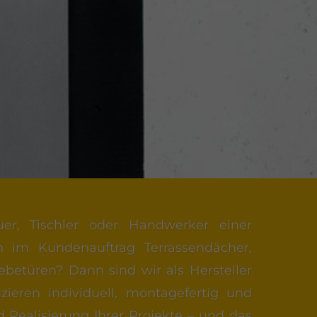
uer, Tischler oder Handwerker einer
 im Kundenauftrag Terrassendächer,
ebetüren? Dann sind wir als Hersteller
zieren individuell, montagefertig und
 Realisierung Ihrer Projekte – und das