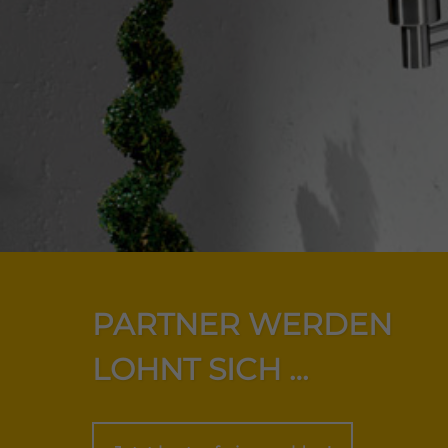
PARTNER WERDEN
LOHNT SICH …