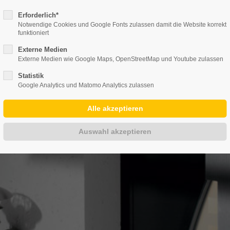
 - 0
info@duepmann-alu.de
Erforderlich*
Notwendige Cookies und Google Fonts zulassen damit die Website korrekt
funktioniert
Externe Medien
EN
PRODUKTE
GALERIE
KONTAKT
Externe Medien wie Google Maps, OpenStreetMap und Youtube zulassen
Statistik
Google Analytics und Matomo Analytics zulassen