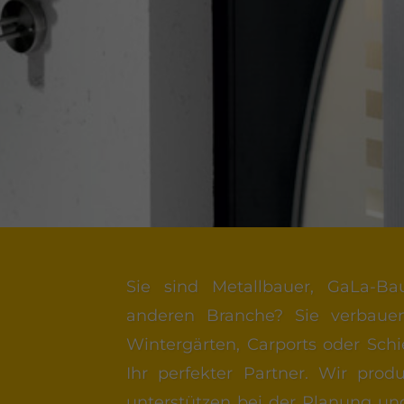
Sie sind Metallbauer, GaLa-Ba
anderen Branche? Sie verbauen
Wintergärten, Carports oder Schi
Ihr perfekter Partner. Wir produ
unterstützen bei der Planung und