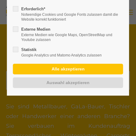
Erforderlich*
Notwendige Cookies und Google Fonts zulassen damit die
Website korrekt funktioniert
Externe Medien
Externe Medien wie Google Maps, OpenStreetMap und
PARTNER WERDEN
Youtube zulassen
Statistik
LOHNT SICH …
Google Analytics und Matomo Analytics zulassen
Jetzt kostenfrei anmelden!
Sie sind Metallbauer, GaLa-Bauer, Tischler
oder Handwerker einer anderen Branche?
Sie verbauen im Kundenauftrag
Terrassendächer, Wintergärten, Carports