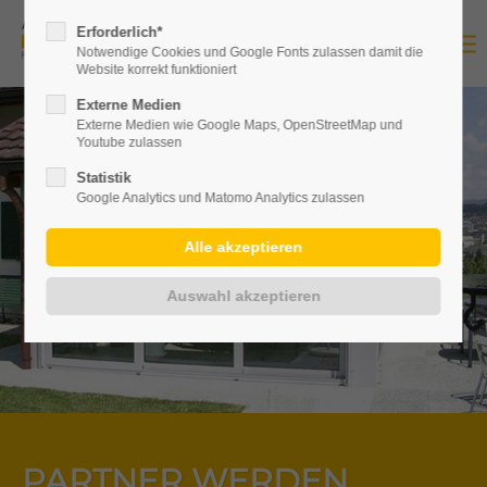
Erforderlich*
Notwendige Cookies und Google Fonts zulassen damit die
Website korrekt funktioniert
Externe Medien
Externe Medien wie Google Maps, OpenStreetMap und
Youtube zulassen
Statistik
Google Analytics und Matomo Analytics zulassen
PARTNER WERDEN